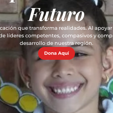
Futuro
ción que transforma realidades. Al apoyar 
 de líderes competentes, compasivos y comp
desarrollo de nuestra región.
Dona Aquí